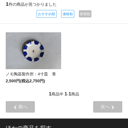
1
件の商品が見つかりました
おすすめ順
価格順
新着順
ノモ陶器製作所：4寸皿 青
2,500円(税込2,750円)
1
1
1
商品中
-
商品
前へ
次へ